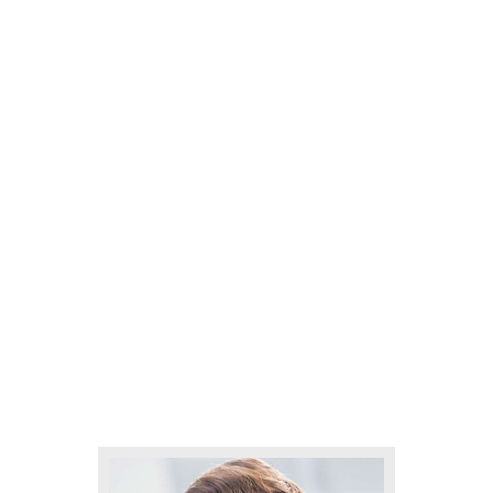
Inicio
Preguntas frecuentes
Aplicaciones
Michael Lankford
Home
All Team
Michael Lankford