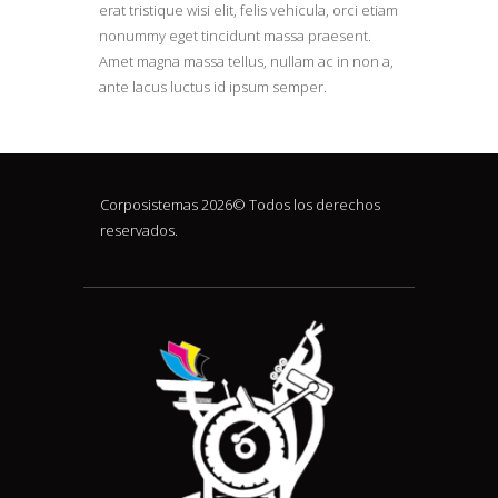
erat tristique wisi elit, felis vehicula, orci etiam
nonummy eget tincidunt massa praesent.
Amet magna massa tellus, nullam ac in non a,
ante lacus luctus id ipsum semper.
Corposistemas 2026© Todos los derechos
reservados.