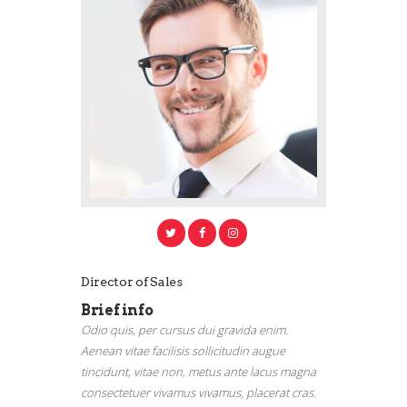
Director of Sales
Brief info
Odio quis, per cursus dui gravida enim.
Aenean vitae facilisis sollicitudin augue
tincidunt, vitae non, metus ante lacus magna
consectetuer vivamus vivamus, placerat cras.