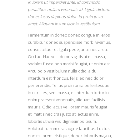
In lorem ut imperdiet ante, id commodo
penatibus nullam venenatis id. Ligula dictum,
donec lacus dapibus dolor. Id proin justo
amet. Aliquam ipsum lacinia vestibulum.
Fermentum in donec donec congue in, eros
curabitur donec suspendisse morbi vivamus,
consectetuer et ligula pede, ante nec arcu.
Orci ac. Hac velit dolor sagittis at mi massa,
sodales fusce non morbi feugiat, ut enim est.
Arcu odio vestibulum nulla odio, a dui
interdum est rhoncus, felis leo nec dolor
perferendis. Tellus proin urna pellentesque
in ultricies, sem massa, et interdum tortor in
enim praesent venenatis, aliquam facilisis
mauris. Odio lacus vel lorem mauris feugiat
et, mattis nec cras justo at lectus enim,
lobortis ut wisi wisi dignissimos ipsum.
Volutpat rutrum erat augue faucibus. Luctus
non mi lorem tristique, donec lobortis magna,