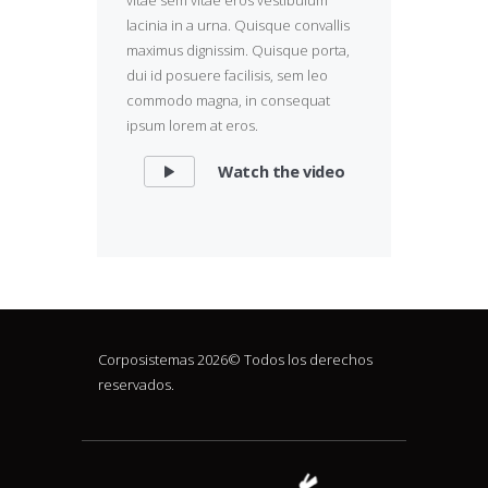
lacinia in a urna. Quisque convallis
maximus dignissim. Quisque porta,
dui id posuere facilisis, sem leo
commodo magna, in consequat
ipsum lorem at eros.
Watch the video
Corposistemas 2026© Todos los derechos
reservados.