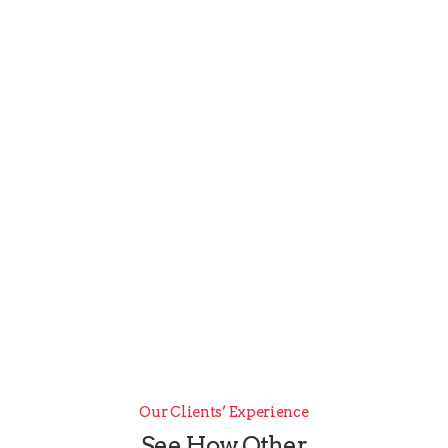
Inicio
Preguntas frecuentes
Aplicaciones
Customers
Home
Customers
Our Clients’ Experience
See How Other