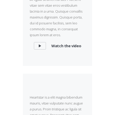
vitae sem vitae eros vestibulum
lacinia in a urna. Quisque convallis
maximus dignissim. Quisque porta,
dui id posuere facilisis, sem leo
commodo magna, in consequat
ipsum lorem at eros.
Watch the video
Heartstar is a elit magna bibendum
mauris, vitae vulputate nunc augue
a purus. Proin tristique ac ligula sit
amet cursus. Praesent vitae sem